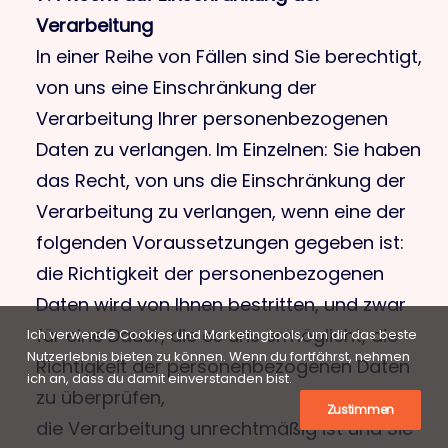
Verarbeitung
In einer Reihe von Fällen sind Sie berechtigt,
von uns eine Einschränkung der
Verarbeitung Ihrer personenbezogenen
Daten zu verlangen. Im Einzelnen: Sie haben
das Recht, von uns die Einschränkung der
Verarbeitung zu verlangen, wenn eine der
folgenden Voraussetzungen gegeben ist:
die Richtigkeit der personenbezogenen
Daten wird von Ihnen bestritten, und zwar
für eine Dauer, die es uns ermöglicht, die
Ich verwende Cookies und Marketingtools, um dir das beste
Nutzerlebnis bieten zu können. Wenn du fortfährst, nehmen
Richtigkeit der personenbezogenen Daten
ich an, dass du damit einverstanden bist.
zu überprüfen,
Zustimmen
die Verarbeitung unrechtmäßig ist und Sie