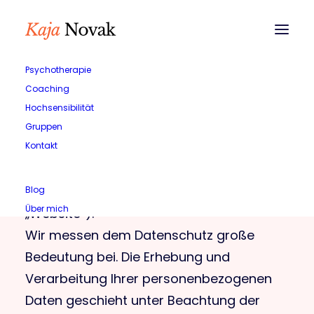
Psychotherapie
Coaching
Datenschutz
Hochsensibilität
Gruppen
Kontakt
Die nachfolgende Datenschutzerklärung gilt
für die Nutzung unseres Online-Angebots
www. kajanovak.de (nachfolgend
Blog
Über mich
„Website“).
Wir messen dem Datenschutz große
Bedeutung bei. Die Erhebung und
Verarbeitung Ihrer personenbezogenen
Daten geschieht unter Beachtung der